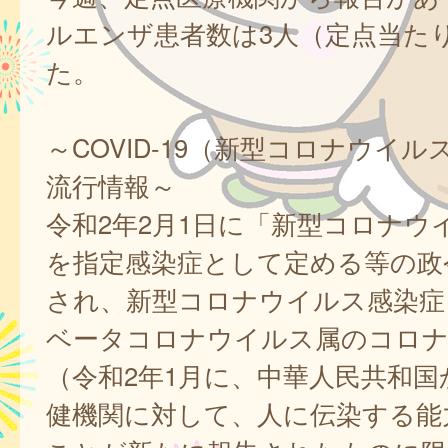
ルエンザ患者数は3人（定点当たり0
た。
～COVID-19（新型コロナウイ
流行情報～
令和2年2月1日に「新型コロナウ
を指定感染症として定める等の政
され、新型コロナウイルス感染症
ベータコロナウイルス属のコロ
（令和2年1月に、中華人民共和国
健機関に対して、人に伝染する能