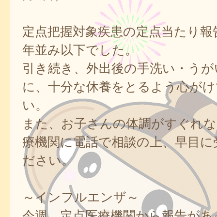
定点把握対象疾患の定点当たり報
年並み以下でした。
引き続き、外出後の手洗い・うが
に、十分な休養をとるよう心がけ
い。
また、お子さんの体調がすぐれな
療機関に電話で相談の上、早目に
ださい。
～インフルエンザ～
今週、定点医療機関から報告があ