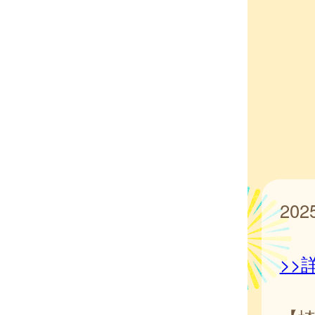
20
>>