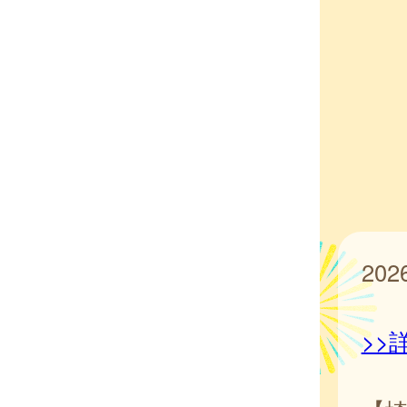
20
>>