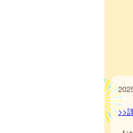
20
>>