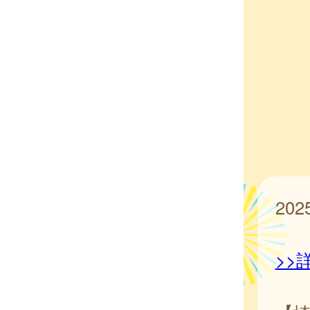
20
>>