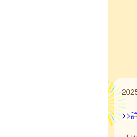
20
>>