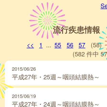
Se
流行疾患情報
<<
1
...
55
56
57
(58)
(582 件中 57
2015/06/26
平成27年・25週～咽頭結膜熱～
2015/06/19
平成27年・24週～咽頭結膜熱～