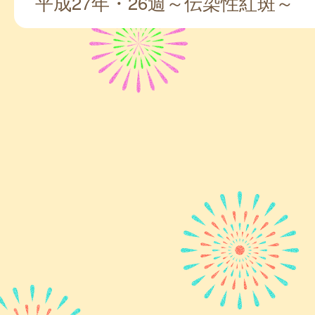
平成27年・26週～伝染性紅斑～