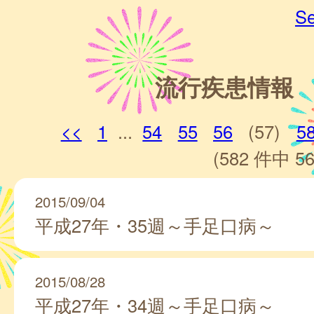
Se
流行疾患情報
<<
1
...
54
55
56
(57)
5
(582 件中 56
2015/09/04
平成27年・35週～手足口病～
2015/08/28
平成27年・34週～手足口病～