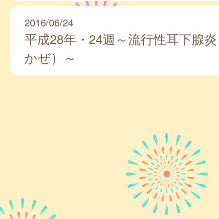
2016/06/24
平成28年・24週～流行性耳下腺
かぜ）～