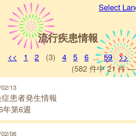
Select La
流行疾患情報
<<
1
2
(3)
4
5
6
...
59
>>
(582 件中 21 件 —
/02/13
染症患者発生情報
26年第6週
/02/06