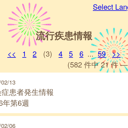
Select La
流行疾患情報
<<
1
2
(3)
4
5
6
...
59
>>
(582 件中 21 件 —
/02/13
染症患者発生情報
26年第6週
/02/06