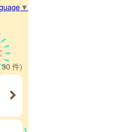
nguage
▼
 30 件)