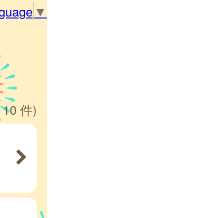
nguage
▼
 10 件)