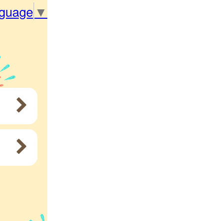
nguage
▼