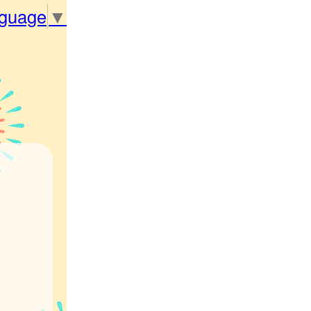
nguage
▼