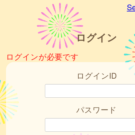
Se
ログイン
ログインが必要です
ログインID
パスワード