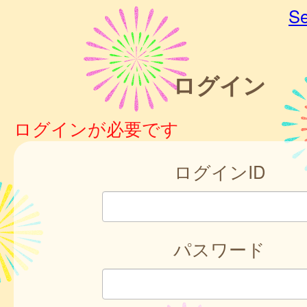
Se
ログイン
ログインが必要です
ログインID
パスワード