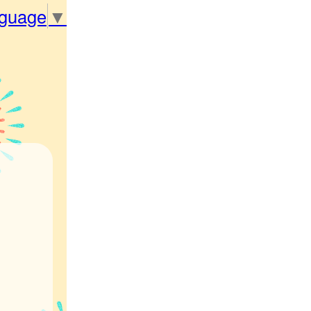
nguage
▼