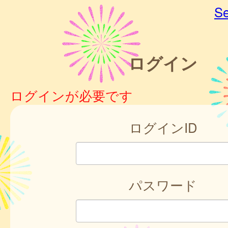
Se
ログイン
ログインが必要です
ログインID
パスワード