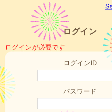
Se
ログイン
ログインが必要です
ログインID
パスワード