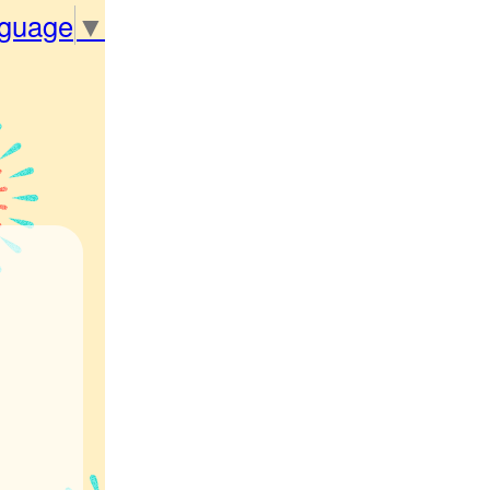
nguage
▼