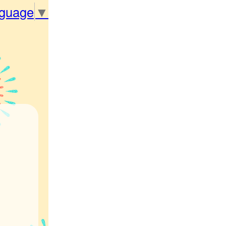
nguage
▼