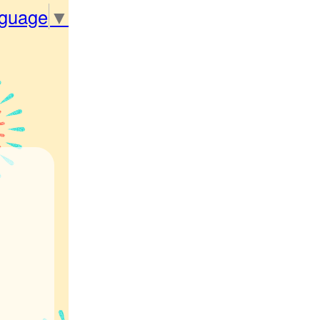
nguage
▼