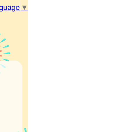
nguage
▼