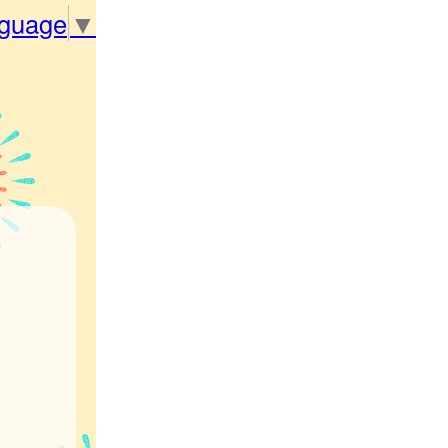
nguage
▼