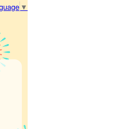
nguage
▼