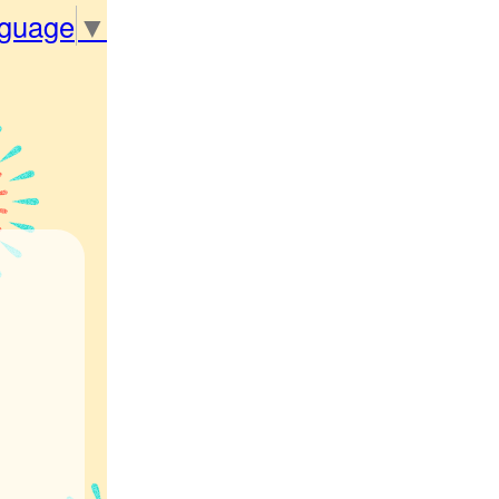
nguage
▼