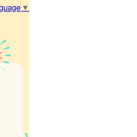
nguage
▼