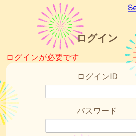
Se
ログイン
ログインが必要です
ログインID
パスワード