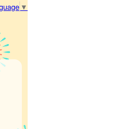
nguage
▼