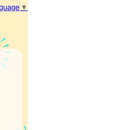
nguage
▼