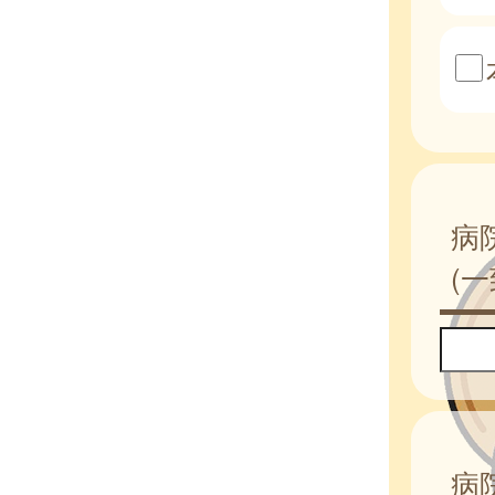
病
(
病