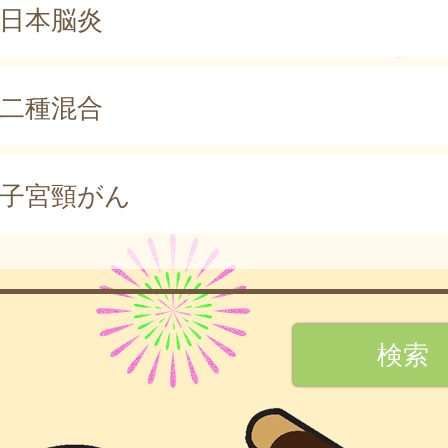
日本脳炎
二種混合
子宮頸がん
検索