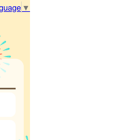
nguage
▼