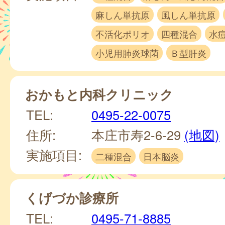
麻しん単抗原
風しん単抗原
不活化ポリオ
四種混合
水
小児用肺炎球菌
Ｂ型肝炎
おかもと内科クリニック
TEL:
0495-22-0075
住所:
本庄市寿2-6-29
(地図)
実施項目:
二種混合
日本脳炎
くげづか診療所
TEL:
0495-71-8885