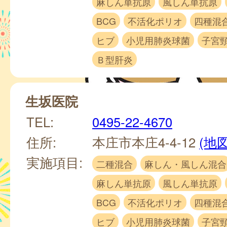
麻しん単抗原
風しん単抗原
BCG
不活化ポリオ
四種混
ヒブ
小児用肺炎球菌
子宮
Ｂ型肝炎
生坂医院
TEL:
0495-22-4670
住所:
本庄市本庄4-4-12
(地図
実施項目:
二種混合
麻しん・風しん混合
麻しん単抗原
風しん単抗原
BCG
不活化ポリオ
四種混
ヒブ
小児用肺炎球菌
子宮