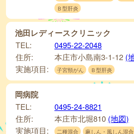
Ｂ型肝炎
池田レディースクリニック
TEL:
0495-22-2048
住所:
本庄市小島南3-1-12
(
実施項目:
子宮頸がん
Ｂ型肝炎
岡病院
TEL:
0495-24-8821
住所:
本庄市北堀810
(地図)
実施項目:
二種混合
麻しん・風しん混合