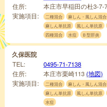
住所:
本庄市早稲田の杜3-7-
実施項目:
二種混合
麻しん・風しん混合
麻しん単抗原
風しん単抗原
四種混合
水痘
Ｂ型肝炎
久保医院
TEL:
0495-71-7138
住所:
本庄市栗崎113
(地図)
実施項目:
二種混合
麻しん・風しん混合
麻しん単抗原
風しん単抗原
水痘