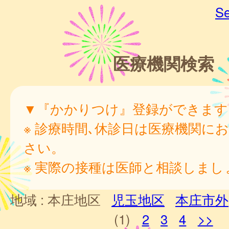
Se
医療機関検索
▼『かかりつけ』登録ができます
※ 診療時間､休診日は医療機関に
さい。
※ 実際の接種は医師と相談しまし
地域 :
本庄地区
児玉地区
本庄市外
(1)
2
3
4
>>