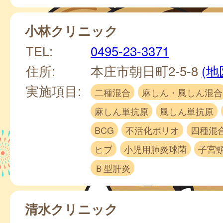
小林クリニック
TEL:
0495-23-3371
住所:
本庄市朝日町2-5-8
(地
実施項目:
二種混合
麻しん・風しん混合
麻しん単抗原
風しん単抗原
BCG
不活化ポリオ
四種混
ヒブ
小児用肺炎球菌
子宮
Ｂ型肝炎
清水クリニック