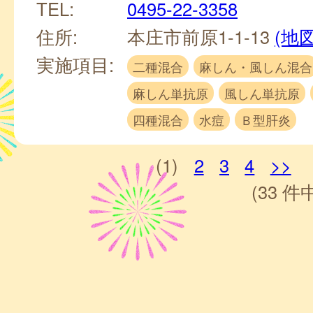
TEL:
0495-22-3358
住所:
本庄市前原1-1-13
(地図
実施項目:
二種混合
麻しん・風しん混合
麻しん単抗原
風しん単抗原
四種混合
水痘
Ｂ型肝炎
(1)
2
3
4
>>
(33 件中