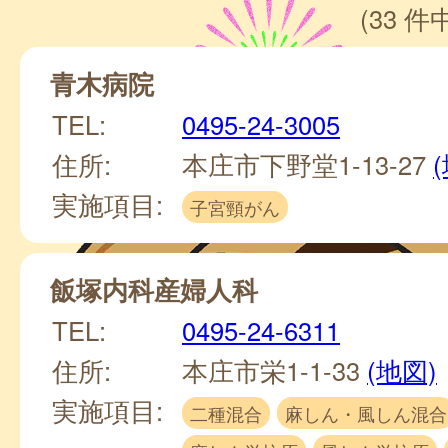
(33 件中
青木病院
TEL:
0495-24-3005
住所:
本庄市下野堂1-13-27
実施項目:
子宮頸がん
飯塚内科産婦人科
TEL:
0495-24-6311
住所:
本庄市栄1-1-33
(地図)
実施項目:
二種混合
麻しん・風しん混合