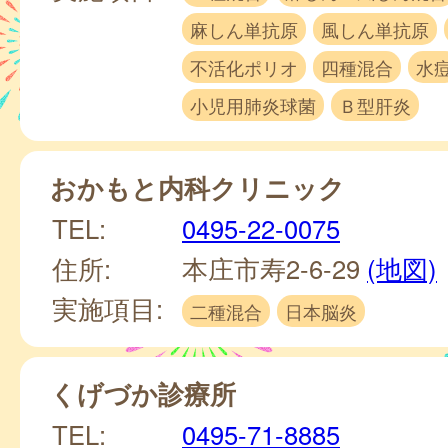
麻しん単抗原
風しん単抗原
不活化ポリオ
四種混合
水
小児用肺炎球菌
Ｂ型肝炎
おかもと内科クリニック
TEL:
0495-22-0075
住所:
本庄市寿2-6-29
(地図)
実施項目:
二種混合
日本脳炎
くげづか診療所
TEL:
0495-71-8885