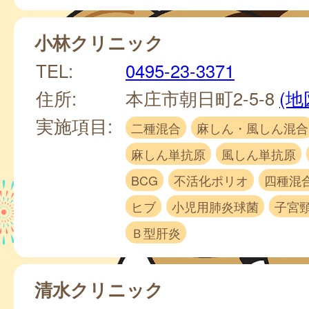
小林クリニック
TEL:
0495-23-3371
住所:
本庄市朝日町2-5-8
(地
実施項目:
二種混合
麻しん・風しん混合
麻しん単抗原
風しん単抗原
BCG
不活化ポリオ
四種混
ヒブ
小児用肺炎球菌
子宮
Ｂ型肝炎
清水クリニック