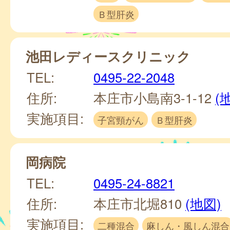
Ｂ型肝炎
池田レディースクリニック
TEL:
0495-22-2048
住所:
本庄市小島南3-1-12
(
実施項目:
子宮頸がん
Ｂ型肝炎
岡病院
TEL:
0495-24-8821
住所:
本庄市北堀810
(地図)
実施項目:
二種混合
麻しん・風しん混合