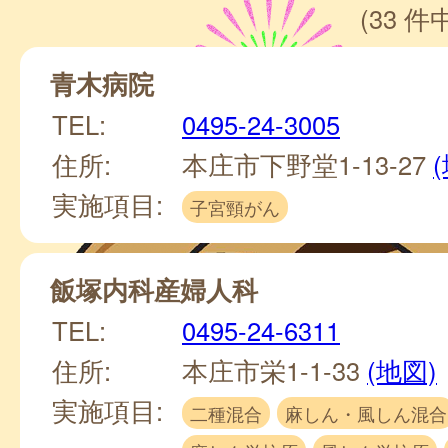
(33 件中
青木病院
TEL:
0495-24-3005
住所:
本庄市下野堂1-13-27
実施項目:
子宮頸がん
飯塚内科産婦人科
TEL:
0495-24-6311
住所:
本庄市栄1-1-33
(地図)
実施項目:
二種混合
麻しん・風しん混合