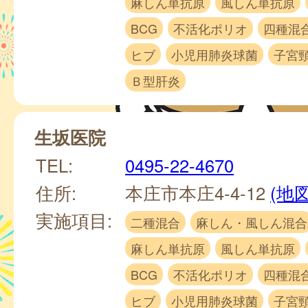
麻しん単抗原
風しん単抗原
BCG
不活化ポリオ
四種混
ヒブ
小児用肺炎球菌
子宮
Ｂ型肝炎
生坂医院
TEL:
0495-22-4670
住所:
本庄市本庄4-4-12
(地図
実施項目:
二種混合
麻しん・風しん混合
麻しん単抗原
風しん単抗原
BCG
不活化ポリオ
四種混
ヒブ
小児用肺炎球菌
子宮