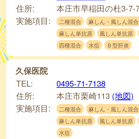
住所:
本庄市早稲田の杜3-7-
実施項目:
二種混合
麻しん・風しん混合
麻しん単抗原
風しん単抗原
四種混合
水痘
Ｂ型肝炎
久保医院
TEL:
0495-71-7138
住所:
本庄市栗崎113
(地図)
実施項目:
二種混合
麻しん・風しん混合
麻しん単抗原
風しん単抗原
水痘