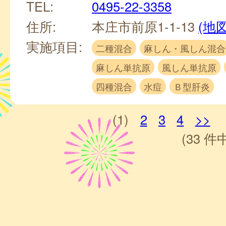
TEL:
0495-22-3358
住所:
本庄市前原1-1-13
(地図
実施項目:
二種混合
麻しん・風しん混合
麻しん単抗原
風しん単抗原
四種混合
水痘
Ｂ型肝炎
(1)
2
3
4
>>
(33 件中