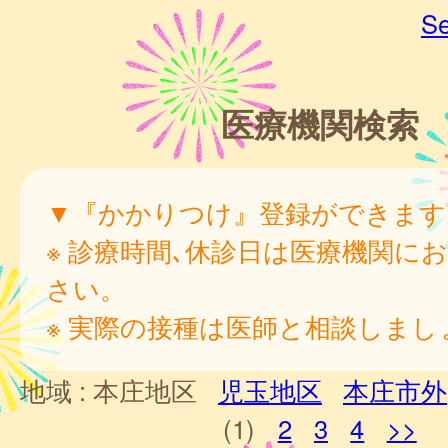
Se
医療機関検索
▼『かかりつけ』登録ができます
※ 診療時間､休診日は医療機関に
さい。
※ 実際の接種は医師と相談しまし
地域 :
本庄地区
児玉地区
本庄市外
(1)
2
3
4
>>