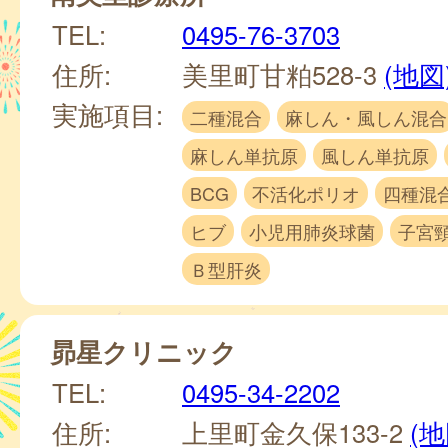
TEL:
0495-76-3703
住所:
美里町甘粕528-3
(地図
実施項目:
二種混合
麻しん・風しん混合
麻しん単抗原
風しん単抗原
BCG
不活化ポリオ
四種混
ヒブ
小児用肺炎球菌
子宮
Ｂ型肝炎
昴星クリニック
TEL:
0495-34-2202
住所:
上里町金久保133-2
(地