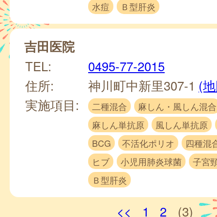
水痘
Ｂ型肝炎
吉田医院
TEL:
0495-77-2015
住所:
神川町中新里307-1
(地
実施項目:
二種混合
麻しん・風しん混合
麻しん単抗原
風しん単抗原
BCG
不活化ポリオ
四種混
ヒブ
小児用肺炎球菌
子宮
Ｂ型肝炎
<<
1
2
(3)