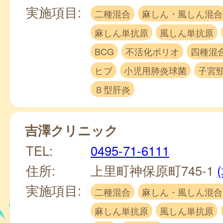
実施項目:
二種混合
麻しん・風しん混合
麻しん単抗原
風しん単抗原
BCG
不活化ポリオ
四種混
ヒブ
小児用肺炎球菌
子宮
Ｂ型肝炎
吉澤クリニック
TEL:
0495-71-6111
住所:
上里町神保原町745-1
実施項目:
二種混合
麻しん・風しん混合
麻しん単抗原
風しん単抗原