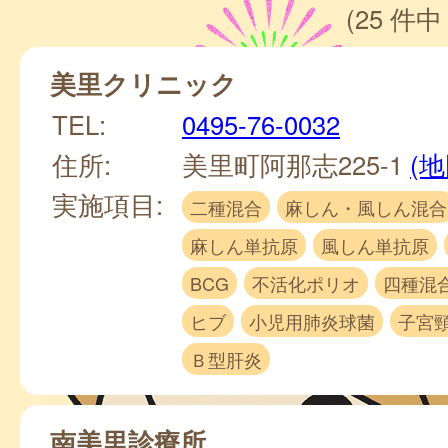
(25 件中 
美里クリニック
TEL:
0495-76-0032
住所:
美里町阿那志225-1
(地
実施項目:
二種混合
麻しん・風しん混合
麻しん単抗原
風しん単抗原
BCG
不活化ポリオ
四種混
ヒブ
小児用肺炎球菌
子宮
Ｂ型肝炎
南美里診療所