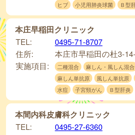
ヒブ
小児用肺炎球菌
Ｂ型
本庄早稲田クリニック
TEL:
0495-71-8707
住所:
本庄市早稲田の杜3-14
実施項目:
二種混合
麻しん・風しん混合
麻しん単抗原
風しん単抗原
水痘
子宮頸がん
Ｂ型肝炎
本間内科皮膚科クリニック
TEL:
0495-27-6360