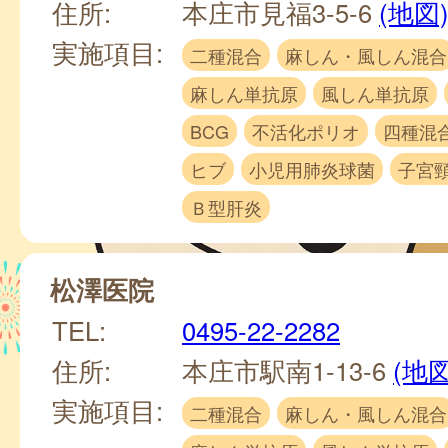
住所:
本庄市見福3-5-6
(地図
実施項目:
二種混合
麻しん・風しん混合
麻しん単抗原
風しん単抗原
BCG
不活化ポリオ
四種混
ヒブ
小児用肺炎球菌
子宮
Ｂ型肝炎
松澤医院
TEL:
0495-22-2282
住所:
本庄市駅南1-13-6
(地図
実施項目:
二種混合
麻しん・風しん混合