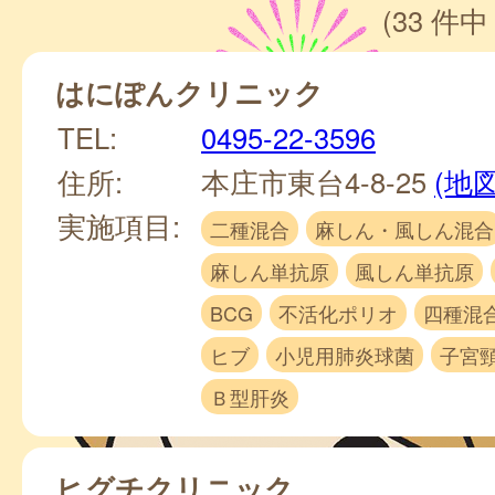
(33 件中 
はにぽんクリニック
TEL:
0495-22-3596
住所:
本庄市東台4-8-25
(地図
実施項目:
二種混合
麻しん・風しん混合
麻しん単抗原
風しん単抗原
BCG
不活化ポリオ
四種混
ヒブ
小児用肺炎球菌
子宮
Ｂ型肝炎
ヒグチクリニック