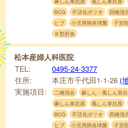
麻しん単抗原
風しん単抗原
BCG
不活化ポリオ
四種混
ヒブ
小児用肺炎球菌
子宮
Ｂ型肝炎
松本産婦人科医院
TEL:
0495-24-3377
住所:
本庄市千代田1-1-26
(
実施項目:
二種混合
麻しん・風しん混合
麻しん単抗原
風しん単抗原
BCG
不活化ポリオ
四種混
ヒブ
小児用肺炎球菌
子宮