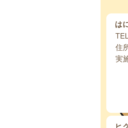
は
TEL
住所
実
ヒ