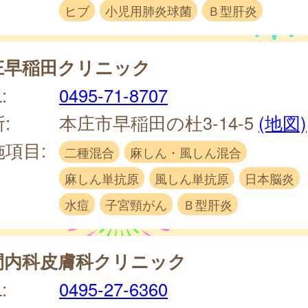
ヒブ
小児用肺炎球菌
Ｂ型肝炎
庄早稲田クリニック
:
0495-71-8707
:
本庄市早稲田の杜3-14-5
(地図)
施項目:
二種混合
麻しん・風しん混合
麻しん単抗原
風しん単抗原
日本脳炎
水痘
子宮頸がん
Ｂ型肝炎
間内科皮膚科クリニック
:
0495-27-6360