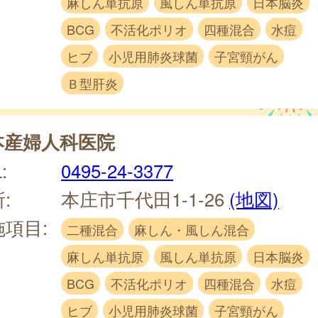
麻しん単抗原
風しん単抗原
日本脳炎
BCG
不活化ポリオ
四種混合
水痘
ヒブ
小児用肺炎球菌
子宮頸がん
Ｂ型肝炎
本産婦人科医院
:
0495-24-3377
:
本庄市千代田1-1-26
(地図)
施項目:
二種混合
麻しん・風しん混合
麻しん単抗原
風しん単抗原
日本脳炎
BCG
不活化ポリオ
四種混合
水痘
ヒブ
小児用肺炎球菌
子宮頸がん