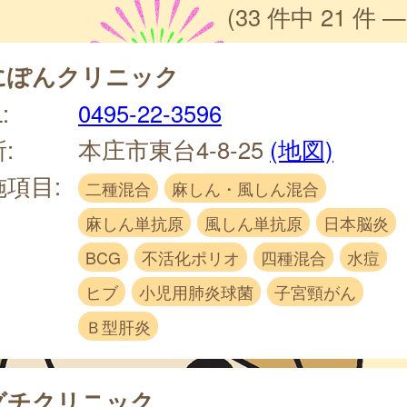
(33 件中 21 件 —
にぽんクリニック
:
0495-22-3596
:
本庄市東台4-8-25
(地図)
施項目:
二種混合
麻しん・風しん混合
麻しん単抗原
風しん単抗原
日本脳炎
BCG
不活化ポリオ
四種混合
水痘
ヒブ
小児用肺炎球菌
子宮頸がん
Ｂ型肝炎
グチクリニック