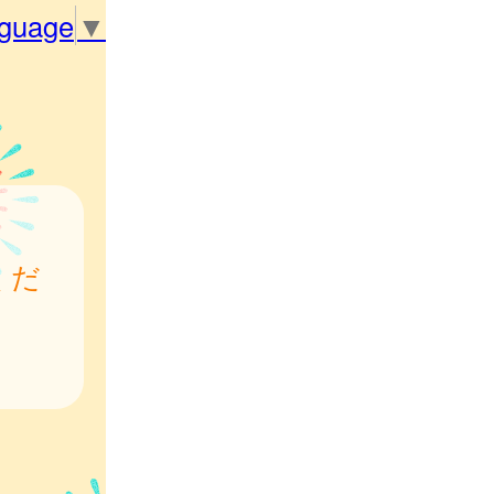
nguage
▼
くだ