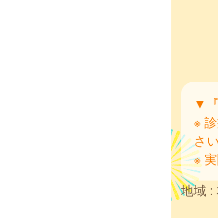
▼
※ 
さ
※ 
地域 :