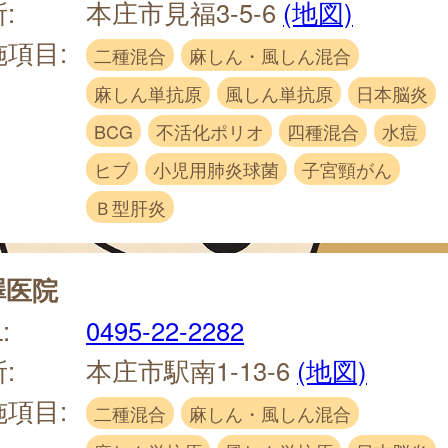
:
本庄市見福3-5-6
(地図)
施項目:
二種混合
麻しん・風しん混合
麻しん単抗原
風しん単抗原
日本脳炎
BCG
不活化ポリオ
四種混合
水痘
ヒブ
小児用肺炎球菌
子宮頸がん
Ｂ型肝炎
澤医院
:
0495-22-2282
:
本庄市駅南1-13-6
(地図)
施項目:
二種混合
麻しん・風しん混合