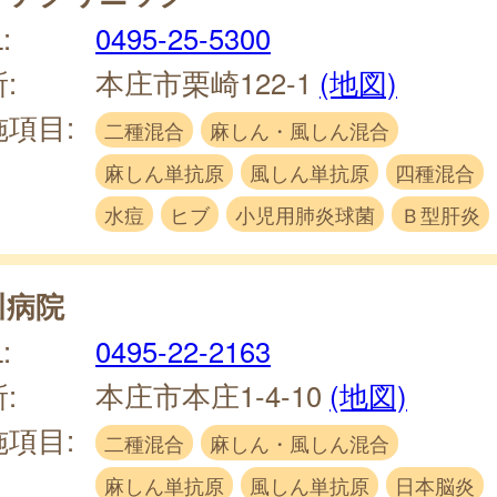
:
0495-25-5300
:
本庄市栗崎122-1
(地図)
施項目:
二種混合
麻しん・風しん混合
麻しん単抗原
風しん単抗原
四種混合
水痘
ヒブ
小児用肺炎球菌
Ｂ型肝炎
川病院
:
0495-22-2163
:
本庄市本庄1-4-10
(地図)
施項目:
二種混合
麻しん・風しん混合
麻しん単抗原
風しん単抗原
日本脳炎