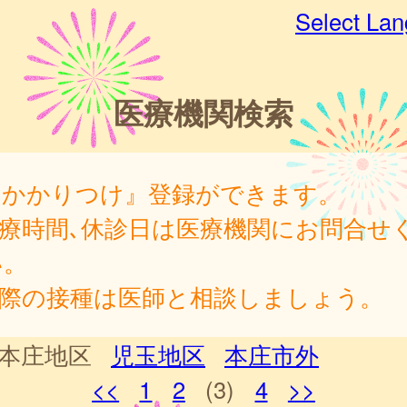
Select La
医療機関検索
『かかりつけ』登録ができます。
診療時間､休診日は医療機関にお問合せ
い。
実際の接種は医師と相談しましょう。
本庄地区
児玉地区
本庄市外
<<
1
2
(3)
4
>>