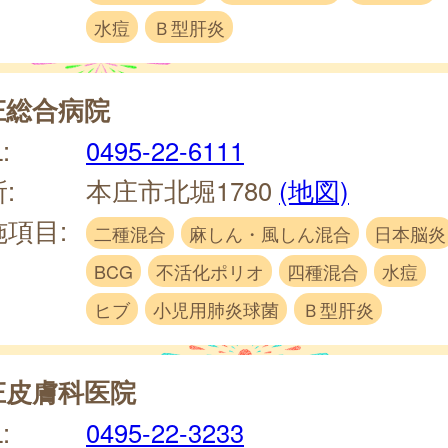
水痘
Ｂ型肝炎
庄総合病院
:
0495-22-6111
:
本庄市北堀1780
(地図)
施項目:
二種混合
麻しん・風しん混合
日本脳炎
BCG
不活化ポリオ
四種混合
水痘
ヒブ
小児用肺炎球菌
Ｂ型肝炎
庄皮膚科医院
:
0495-22-3233