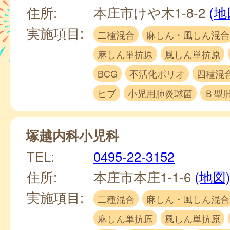
住所:
本庄市けや木1-8-2
(地
実施項目:
二種混合
麻しん・風しん混合
麻しん単抗原
風しん単抗原
BCG
不活化ポリオ
四種混
ヒブ
小児用肺炎球菌
Ｂ型
塚越内科小児科
TEL:
0495-22-3152
住所:
本庄市本庄1-1-6
(地図
実施項目:
二種混合
麻しん・風しん混合
麻しん単抗原
風しん単抗原