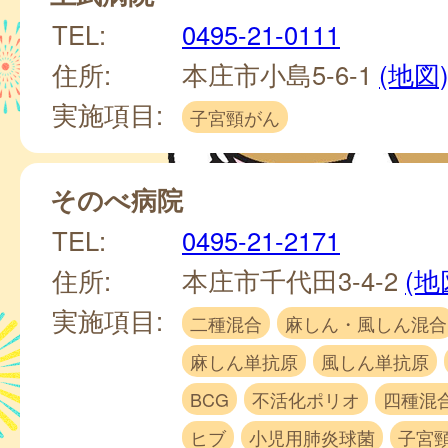
TEL:
0495-21-0111
住所:
本庄市小島5-6-1
(地図
実施項目:
子宮頸がん
そのべ病院
TEL:
0495-21-2171
住所:
本庄市千代田3-4-2
(地
実施項目:
二種混合
麻しん・風しん混合
麻しん単抗原
風しん単抗原
BCG
不活化ポリオ
四種混
ヒブ
小児用肺炎球菌
子宮