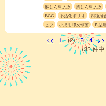
麻しん単抗原
風しん単抗原
BCG
不活化ポリオ
四種混
ヒブ
小児用肺炎球菌
Ｂ型
<<
1
(2)
3
4
>>
(33 件中 