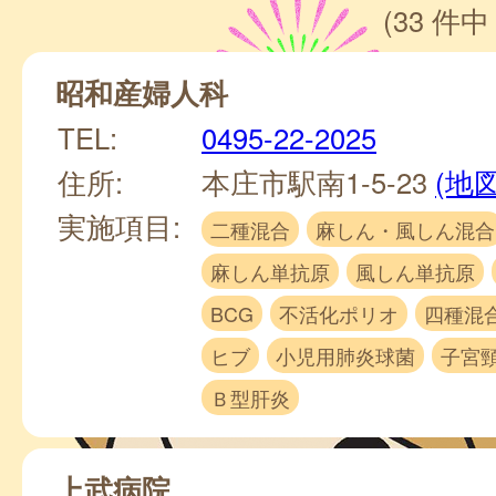
(33 件中 
昭和産婦人科
TEL:
0495-22-2025
住所:
本庄市駅南1-5-23
(地図
実施項目:
二種混合
麻しん・風しん混合
麻しん単抗原
風しん単抗原
BCG
不活化ポリオ
四種混
ヒブ
小児用肺炎球菌
子宮
Ｂ型肝炎
上武病院