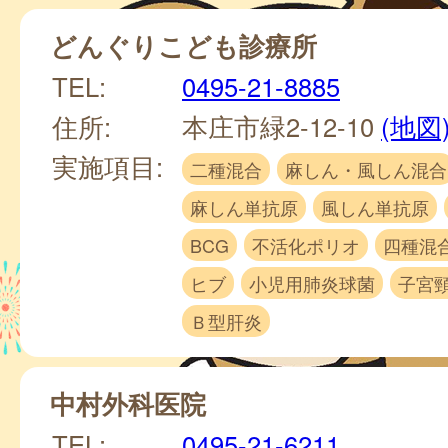
どんぐりこども診療所
TEL:
0495-21-8885
住所:
本庄市緑2-12-10
(地図
実施項目:
二種混合
麻しん・風しん混合
麻しん単抗原
風しん単抗原
BCG
不活化ポリオ
四種混
ヒブ
小児用肺炎球菌
子宮
Ｂ型肝炎
中村外科医院
TEL:
0495-21-6211