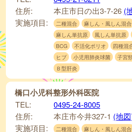
住所:
本庄市日の出3-7-26
(
実施項目:
二種混合
麻しん・風しん混合
麻しん単抗原
風しん単抗原
BCG
不活化ポリオ
四種混
ヒブ
小児用肺炎球菌
子宮
Ｂ型肝炎
橋口小児科整形外科医院
TEL:
0495-24-8005
住所:
本庄市今井327-1
(地図
実施項目:
二種混合
麻しん・風しん混合