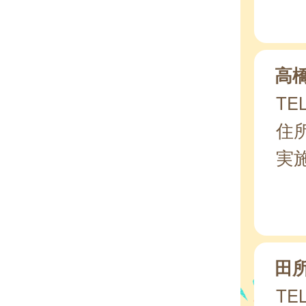
高
TEL
住所
実
田
TEL