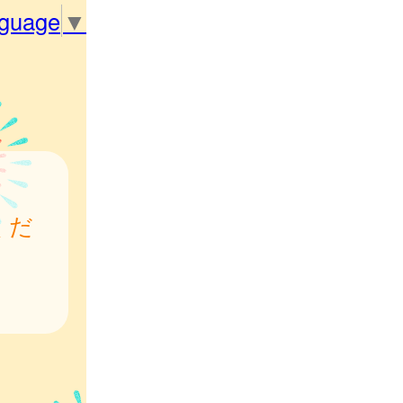
nguage
▼
くだ