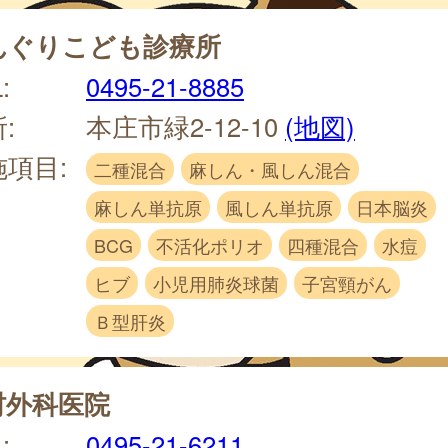
んぐりこども診療所
:
0495-21-8885
:
本庄市緑2-12-10
(地図)
施項目:
二種混合
麻しん・風しん混合
麻しん単抗原
風しん単抗原
日本脳炎
BCG
不活化ポリオ
四種混合
水痘
ヒブ
小児用肺炎球菌
子宮頸がん
Ｂ型肝炎
村外科医院
:
0495-21-6211