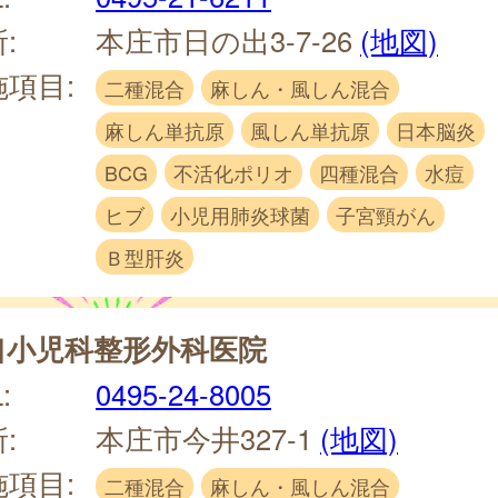
:
本庄市日の出3-7-26
(地図)
施項目:
二種混合
麻しん・風しん混合
麻しん単抗原
風しん単抗原
日本脳炎
BCG
不活化ポリオ
四種混合
水痘
ヒブ
小児用肺炎球菌
子宮頸がん
Ｂ型肝炎
口小児科整形外科医院
:
0495-24-8005
:
本庄市今井327-1
(地図)
施項目:
二種混合
麻しん・風しん混合