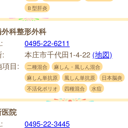
Ｂ型肝炎
橋外科整形外科
:
0495-22-6211
:
本庄市千代田1-4-22
(地図)
施項目:
二種混合
麻しん・風しん混合
麻しん単抗原
風しん単抗原
日本脳炎
不活化ポリオ
四種混合
水痘
所医院
:
0495-22-3445