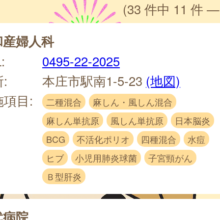
(33 件中 11 件 —
和産婦人科
:
0495-22-2025
:
本庄市駅南1-5-23
(地図)
施項目:
二種混合
麻しん・風しん混合
麻しん単抗原
風しん単抗原
日本脳炎
BCG
不活化ポリオ
四種混合
水痘
ヒブ
小児用肺炎球菌
子宮頸がん
Ｂ型肝炎
武病院