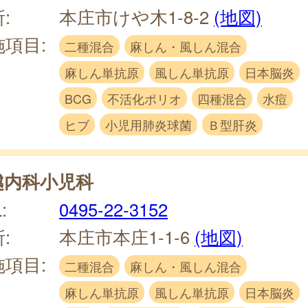
:
本庄市けや木1-8-2
(地図)
施項目:
二種混合
麻しん・風しん混合
麻しん単抗原
風しん単抗原
日本脳炎
BCG
不活化ポリオ
四種混合
水痘
ヒブ
小児用肺炎球菌
Ｂ型肝炎
越内科小児科
:
0495-22-3152
:
本庄市本庄1-1-6
(地図)
施項目:
二種混合
麻しん・風しん混合
麻しん単抗原
風しん単抗原
日本脳炎