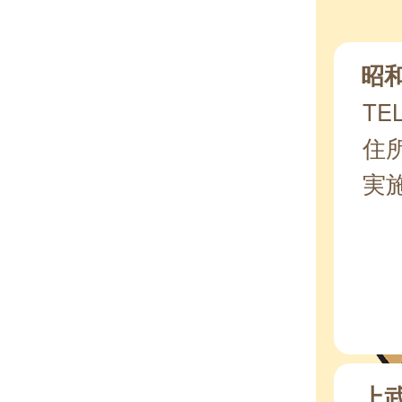
昭
TEL
住所
実
上