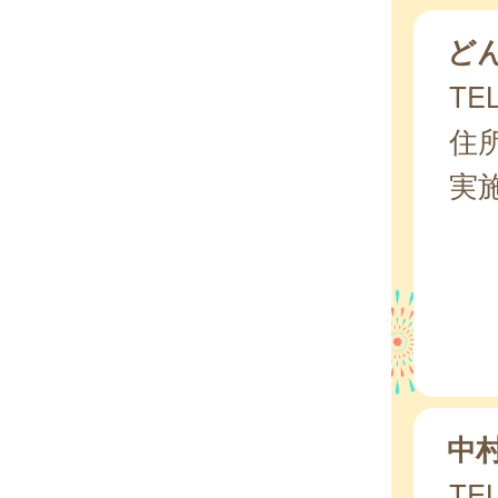
ど
TEL
住所
実
中
TEL