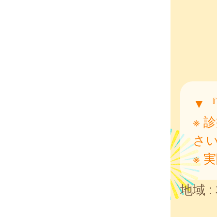
▼
※ 
さ
※ 
地域 :