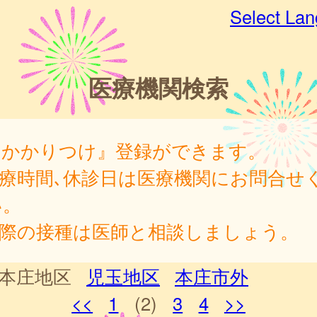
Select La
医療機関検索
『かかりつけ』登録ができます。
診療時間､休診日は医療機関にお問合せ
い。
実際の接種は医師と相談しましょう。
本庄地区
児玉地区
本庄市外
<<
1
(2)
3
4
>>