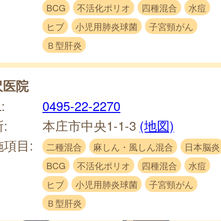
BCG
不活化ポリオ
四種混合
水痘
ヒブ
小児用肺炎球菌
子宮頸がん
Ｂ型肝炎
沢医院
:
0495-22-2270
:
本庄市中央1-1-3
(地図)
施項目:
二種混合
麻しん・風しん混合
日本脳炎
BCG
不活化ポリオ
四種混合
水痘
ヒブ
小児用肺炎球菌
子宮頸がん
Ｂ型肝炎