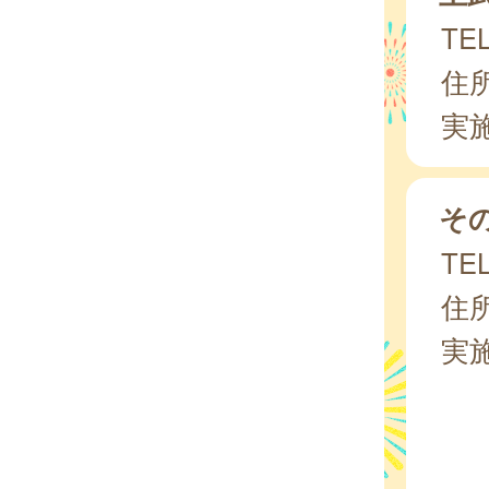
TEL
住所
実
そ
TEL
住所
実