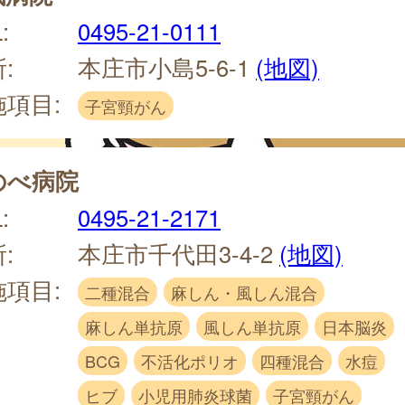
:
0495-21-0111
:
本庄市小島5-6-1
(地図)
施項目:
子宮頸がん
のべ病院
:
0495-21-2171
:
本庄市千代田3-4-2
(地図)
施項目:
二種混合
麻しん・風しん混合
麻しん単抗原
風しん単抗原
日本脳炎
BCG
不活化ポリオ
四種混合
水痘
ヒブ
小児用肺炎球菌
子宮頸がん