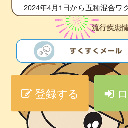
流行疾患
登録する
ロ