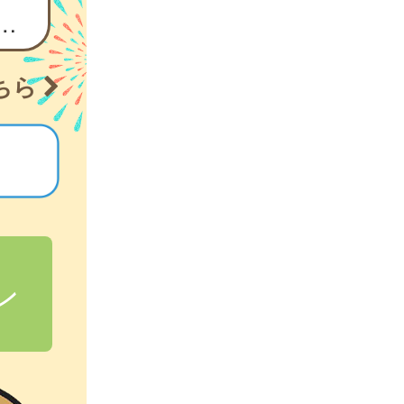
クチン（ジフテリア、百日せき、急性灰白髄炎、破傷風及びHib感染症）が定期接種化しました。
ちら
ン