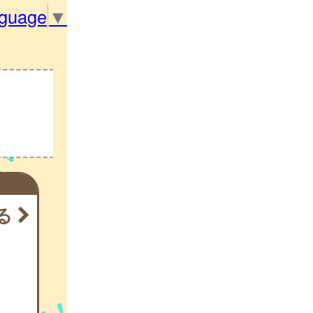
nguage
▼
る