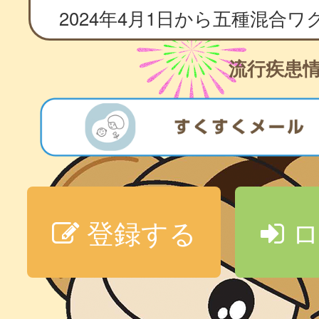
流行疾患
登録する
ロ