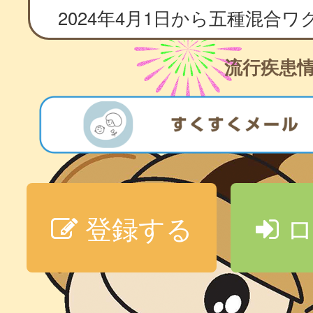
流行疾患
登録する
ロ