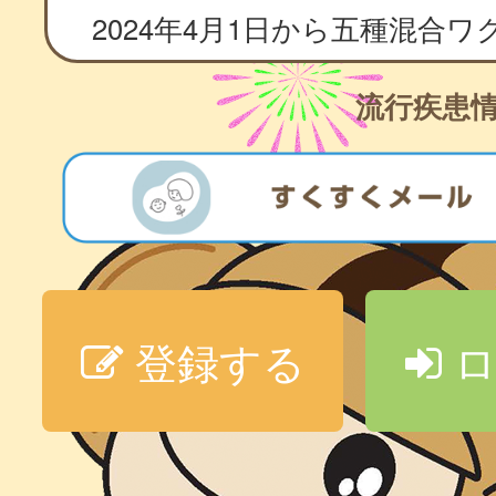
流行疾患
登録する
ロ