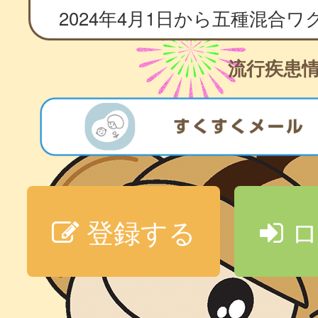
流行疾患
登録する
ロ