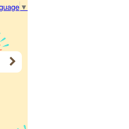
nguage
▼