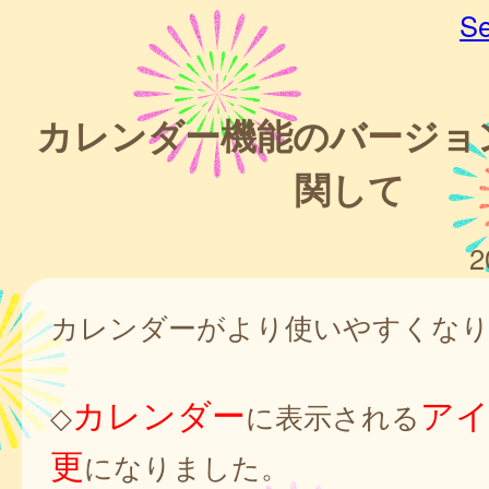
Se
カレンダー機能のバージョ
関して
2
カレンダーがより使いやすくな
カレンダー
ア
◇
に表示される
更
になりました。