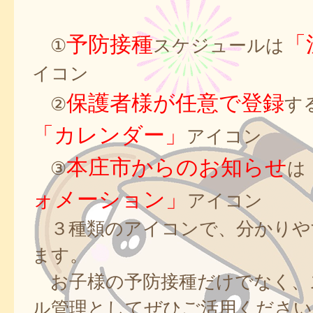
予防接種
「
①
スケジュールは
イコン
保護者様が任意で登録
②
す
「カレンダー」
アイコン
本庄市からのお知らせ
③
は
ォメーション」
アイコン
３種類のアイコンで、分かりや
ます。
お子様の予防接種だけでなく、
ル管理としてぜひご活用ください