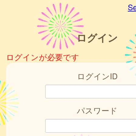
Se
ログイン
ログインが必要です
ログインID
パスワード