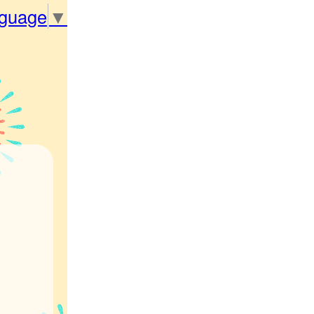
nguage
▼