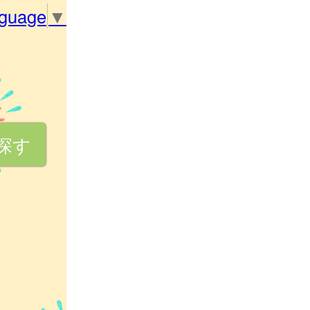
nguage
▼
探す